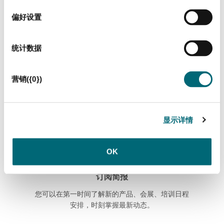
选
当然，我们的 WPSFN是完全密封的。灰尘或喷溅水完全不会
择
影响到此款减速机。由于其配有径向轴密封件，WPSFN 在极
偏好设置
为严苛的环境条件下也能发挥出最佳水平。其防护等级为 IP
65，再加上智能型结构设计，WPSFN 能够得到绝佳保护。
统计数据
更多关于 WPSFN 的详细信息请访问：
营销({0})
WPSFN
显示详情
让我们保持联系
OK
订阅简报
您可以在第一时间了解新的产品、会展、培训日程
安排，时刻掌握最新动态。