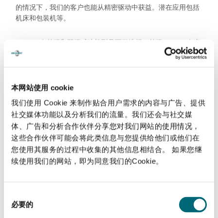
的情况下，我们的客户也能从精密驱动中获益。潜在应用包括
机床和包装机等。
WPSFN 有单级和双级减速机型号可供选择。单级 WPSFN在直
角内直接实现双曲面齿传动，因此，空心轴设计在法兰输出轴
中间位置。双级减速机在输出端设计上增加了PSFN减速机的
行星传动部分，这样，双级 WPSFN 也可将回程间隙减小到 <3
弧分。
本网站使用 cookie
我们使用 Cookie 来制作贴合用户需求的内容与广告、提供
高品质螺旋齿是实现优化且均匀同步运行的有力保证，而双级
社交媒体功能以及分析我们的流量。我们还会与社交媒
直角型精密减速机再搭配斜齿行星传动系统，还具有工作起来
体、广告和分析合作伙伴分享您对我们网站的使用情况，
振动极低的特点，在应用中将得到最佳的印刷图像和最高的表
这些合作伙伴可能会将此类信息与您提供给他们或他们在
面质量。
您使用其服务的过程中收集的其他信息相结合。 如果您继
续使用我们的网站，即为同意我们的Cookie。
凭借符合 EN ISO 9409-1 标准的法兰接口，我们的 WPSFN 直角
型精密减速机可迅速、便捷地安装在法兰齿轮或转盘应用中。
单级 WPSFN 中的空心轴为机器设计师提供了全新且灵活的解
同
决方案。例如，可作为软管、管线或轴的走线路径。
必要的
意