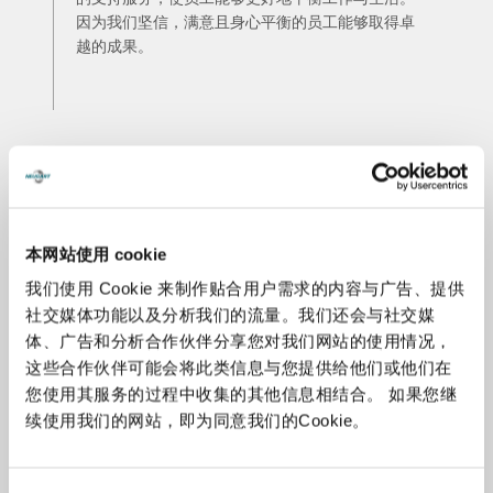
因为我们坚信，满意且身心平衡的员工能够取得卓
越的成果。
"我非常欣赏在 Neugart 的工作，因为离家近，我可以很好地
平衡工作与生活。工作与生活的平衡。此外，能成为一家注重
可持续思维和行动的公司的一员，我感到非常自豪"。
本网站使用 cookie
我们使用 Cookie 来制作贴合用户需求的内容与广告、提供
社交媒体功能以及分析我们的流量。我们还会与社交媒
体、广告和分析合作伙伴分享您对我们网站的使用情况，
“在Neugart工作不仅仅是一份工作。我们出于信念，积极践行
这些合作伙伴可能会将此类信息与您提供给他们或他们在
可持续发展。例如，许多同事都使用Neugart资助的‘Jobrad’自
您使用其服务的过程中收集的其他信息相结合。 如果您继
行车。此外，配备光伏发电系统的3号工厂使我们实现了部分
续使用我们的网站，即为同意我们的Cookie。
能源自给，并节约了资源。”