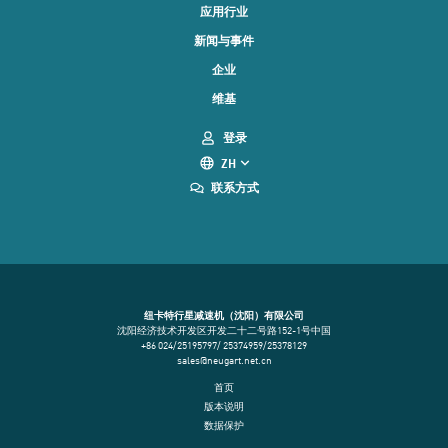
应用行业
新闻与事件
企业
维基
登录
ZH
联系方式
纽卡特行星减速机（沈阳）有限公司
沈阳经济技术开发区开发二十二号路152-1号中国
+86 024/25195797/ 25374959/25378129
sales@neugart.net.cn
首页
版本说明
数据保护