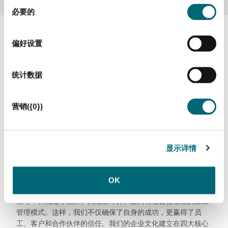
同
必要的
意
选
择
偏好设置
管理信息
统计数据
企业文化
营销({0})
我们的文化不仅仅是一个承诺
——
它是我们日常的相处
显示详情
之道。
我们的企业管理与文化远不止于形式上的架构——它们是我们
OK
日常行动的基础，也是实现可持续增长的关键成功因素。我们
倡导一种既遵守法律、又注重环保、且具有社会责任感的企业
管理模式。这样，我们不仅确保了自身的成功，更赢得了员
工、客户和合作伙伴的信任。我们的企业文化建立在四大核心